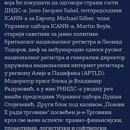
која ће покушати да одговоре страни гости
ДИДС-а:
Jean-Jacques Sahel
, потпредседник
ICANN-а за Европу,
Michael Silber
, члан
Управног одбора ICANN-a,
Martin Boyle
,
старији саветник за јавне политике
британског националног регистра и
Леонид
Тодоров
, шеф за међународне односе руског
националног регистра и генерални директор
удружења националних интернет регистара
у региону Азије и Пацифика (APTLD).
Модератор првог блока је
Владимир
Радуновић
, а у име РНИДС-а уводну реч
имаће председник Управног одбора
Душан
Стојичевић
. Други блок под називом
„Позови
Е ради трговине“
посвећен је е-Трговини,
кроз све њене аспекте: правно-финансијски,
промотивни, логистички и софтверски.