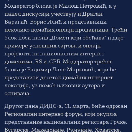
Модератор блока је
Милош Петровић
, а у
панел дискусији учествују и Драган
Варагић, Борис Илић и представници
неколико домаћих онлајн продавница. Трећи
блок носи назив
„Домен који обећава“
и даје
примере успешних сајтова и онлајн
пројеката на националним интернет
доменима .RS и .СРБ. Модератор трећег
блока је
Радомир Лале Марковић
, који ће
представити десетак домаћих интернет
локација, уз помоћ њихових аутора и
оснивача.
Другог дана ДИДС-а, 11. марта, биће одржан
Регионални интернет форум
, који окупља
представнике националних регистара Грчке,
Бугарске, Македоније, Румуније, Хрватске,