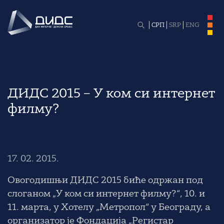
СРП
SRP
ENG
ДИДС 2015 – У ком си интернет
филму?
17. 02. 2015.
Овогодишњи ДИДС 2015 биће одржан под
слоганом „У ком си интернет филму?“,
10. и
11. марта
, у Хотелу „Метропол“ у Београду, а
организатор је
Фондација „Регистар