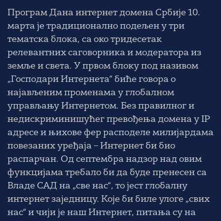
Програм
Дана интернет домена Србије
10.
марта је традиционално подељен у три
тематска блока, са око тридесетак
релевантних саговорника и модератора из
земље и света. У првом блоку под називом
„Господари Интернета“
биће говора о
најављеним променама у глобалном
управљању Интернетом. Без правилног и
недискриминишућег превођења домена у IP
адресе и њихове фер расподеле милијардама
повезаних уређаја – Интернет би био
распарчан. Од септембра надзор над овим
функцијама требало би да буде пренесен са
Владе САД на „све нас“, то јест глобалну
интернет заједницу. Које би биле улоге „свих
нас“ и чији је наш Интернет, питања су на