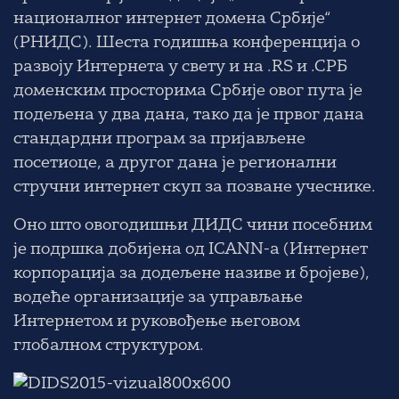
националног интернет домена Србије“
(РНИДС). Шеста годишња конференција о
развоју Интернета у свету и на .RS и .СРБ
доменским просторима Србије овог пута је
подељена у два дана, тако да је првог дана
стандардни програм за пријављене
посетиоце, а другог дана је регионални
стручни интернет скуп за позване учеснике.
Оно што овогодишњи ДИДС чини посебним
је подршка добијена од
ICANN-a
(Интернет
корпорација за додељене називе и бројеве),
водеће организације за управљање
Интернетом и руковођење његовом
глобалном структуром.