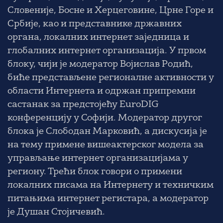
Словеније, Босне и Херцеговине, Црне Горе и
Србије, као и представнике државних
органа, локалних интернет заједница и
глобалних интернет организација. У првом
блоку, чији је модератор
Војислав Родић
,
биће представљене регионалне активности у
области Интернета и одржан припремни
састанак за предстојећу
EuroDIG
конференцију у Софији. Модератор другог
блока је
Слободан Марковић
, а дискусија је
на тему примене вишеактерског модела за
управљање интернет организацијама у
региону. Трећи блок говори о примени
локалних писама на Интернету и техничким
питањима интернет регистара, а модератор
је
Душан Стојичевић
.