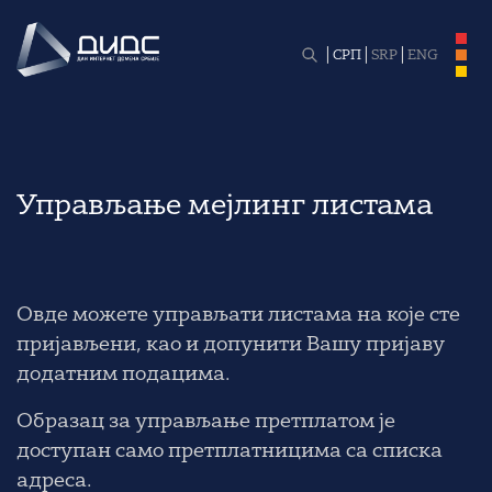
СРП
SRP
ENG
Управљање мејлинг листама
Овде можете управљати листама на које сте
пријављени, као и допунити Вашу пријаву
додатним подацима.
Образац за управљање претплатом је
доступан само претплатницима са списка
адреса.