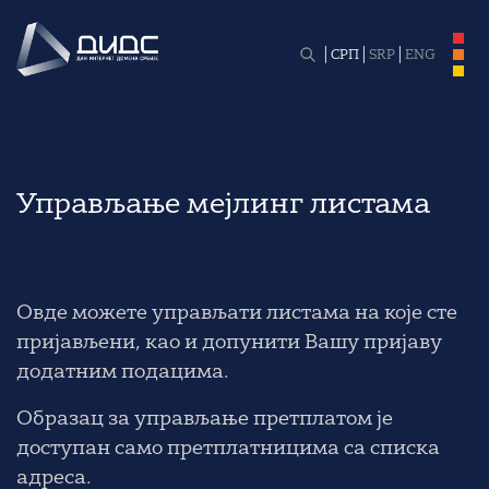
СРП
SRP
ENG
Управљање мејлинг листама
Овде можете управљати листама на које сте
пријављени, као и допунити Вашу пријаву
додатним подацима.
Образац за управљање претплатом је
доступан само претплатницима са списка
адреса.