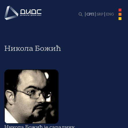
СРП
SRP
ENG
Никола Божић
Никола Божић је сарадник