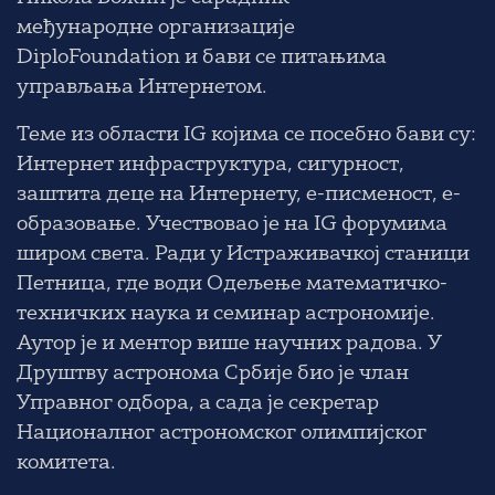
међународне организације
DiploFoundation и бави се питањима
управљања Интернетом.
Теме из области IG којима се посебно бави су:
Интернет инфраструктура, сигурност,
заштита деце на Интернету, е-писменост, е-
образовање. Учествовао је на IG форумима
широм света. Ради у Истраживачкој станици
Петница, где води Одељење математичко-
техничких наука и семинар астрономије.
Аутор је и ментор више научних радова. У
Друштву астронома Србије био је члан
Управног одбора, а сада је секретар
Националног астрономског олимпијског
комитета.