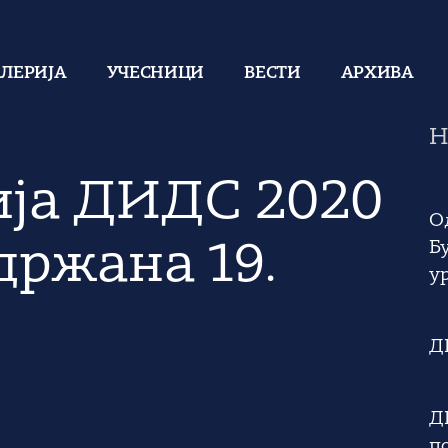
АЛЕРИЈА
УЧЕСНИЦИ
ВЕСТИ
АРХИВА
Н
ја ДИДС 2020
О
Б
држана 19.
у
Д
ДИ
п