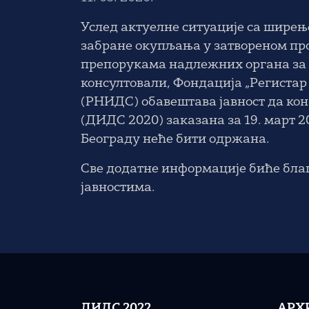
Услед актуелне ситуације са ширење
забране окупљања у затвореном прос
препорукама надлежних органа за з
консултовали, Фондација „Регистар
(РНИДС) обавештава јавност да ко
(ДИДС 2020) заказана за 19. март 2
Београду неће бити одржана.
Све додатне информације биће бла
јавностима.
ДИДС 2022
АРХ