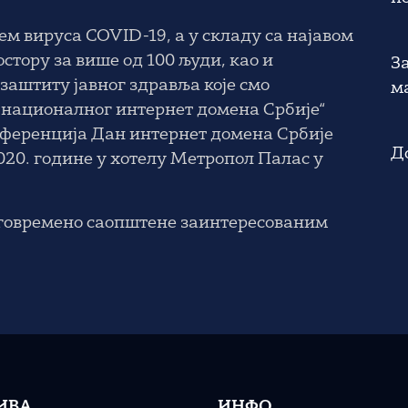
м вируса COVID-19, a у складу са најавом
тору за више од 100 људи, као и
З
аштиту јавног здравља које смо
м
 националног интернет домена Србије“
нференција Дан интернет домена Србије
Д
020. године у хотелу Метропол Палас у
говремено саопштене заинтересованим
ИВА
ИНФО