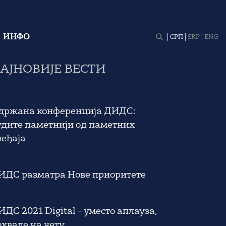
ИНФО
СРП
SRP
ENG
АЈНОВИЈЕ ВЕСТИ
држана конференција ДИДС:
удите паметнији од паметних
ређаја
ИДС разматра Нове приоритете
ДС 2021 Digital – уместо аплауза,
охвале на чету