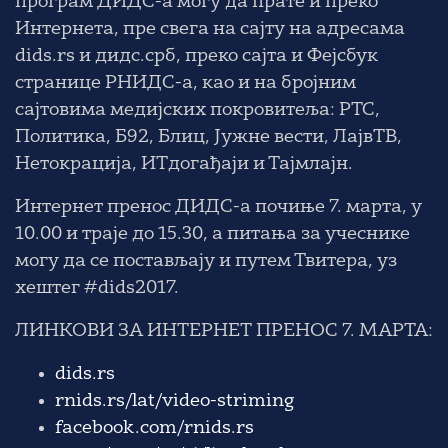
програм ДИДС-а могу да прате и преко
Интернета, пре свега на сајту на адресама
dids.rs
и
дидс.срб
, преко сајта и Фејсбук
странице РНИДС-а, као и на бројним
сајтовима медијских покровитеља: РТС,
Политика, Б92, Блиц, Јужне вести, ЛајвТВ,
Нетокрација, ИТдогађаји и Тајмлајн.
Интернет пренос ДИДС-а почиње 7. марта, у
10.00 и траје до 15.30, а питања за учеснике
могу да се постављају и путем Твитера, уз
хештег #dids2017.
ЛИНКОВИ ЗА ИНТЕРНЕТ ПРЕНОС 7. МАРТА:
dids.rs
rnids.rs/lat/video-striming
facebook.com/rnids.rs