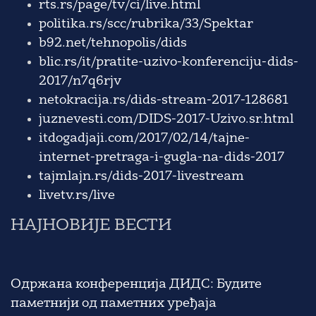
rts.rs/page/tv/ci/live.html
politika.rs/scc/rubrika/33/Spektar
b92.net/tehnopolis/dids
blic.rs/it/pratite-uzivo-konferenciju-dids-
2017/n7q6rjv
netokracija.rs/dids-stream-2017-128681
juznevesti.com/DIDS-2017-Uzivo.sr.html
itdogadjaji.com/2017/02/14/tajne-
internet-pretraga-i-gugla-na-dids-2017
tajmlajn.rs/dids-2017-livestream
livetv.rs/live
НАЈНОВИЈЕ ВЕСТИ
Одржана конференција ДИДС: Будите
паметнији од паметних уређаја