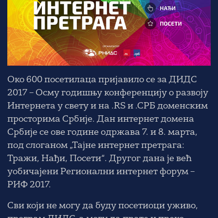
Око 600 посетилаца пријавило се за
ДИДС
2017
– Осму годишњу конференцију о развоју
Интернета у свету и на .RS и .СРБ доменским
просторима Србије.
Дан интернет домена
Србије
се ове године одржава
7. и 8. марта
,
под слоганом „Тајне интернет претрага:
Тражи, Нађи, Посети“. Другог дана је већ
уобичајени
Регионални интернет форум –
РИФ 2017.
Сви који не могу да буду посетиоци уживо,