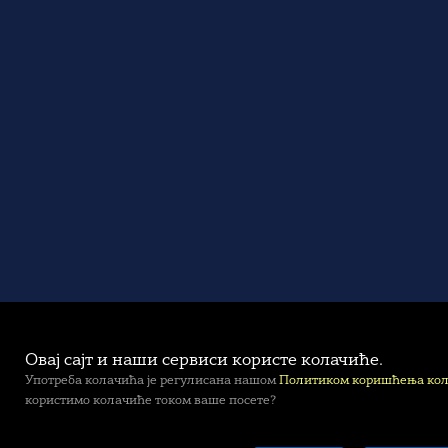
Овај сајт и наши сервиси користе колачиће.
Употреба колачића је регулисана нашом
Политиком коришћења ко
користимо колачиће током ваше посете?