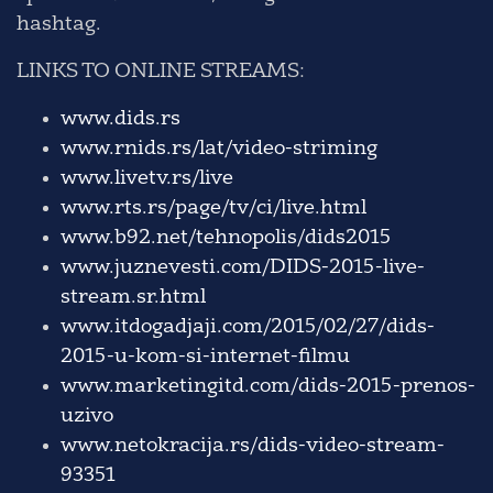
hashtag.
LINKS TO ONLINE STREAMS:
www.dids.rs
www.rnids.rs/lat/video-striming
www.livetv.rs/live
www.rts.rs/page/tv/ci/live.html
www.b92.net/tehnopolis/dids2015
www.juznevesti.com/DIDS-2015-live-
stream.sr.html
www.itdogadjaji.com/2015/02/27/dids-
2015-u-kom-si-internet-filmu
www.marketingitd.com/dids-2015-prenos-
uzivo
www.netokracija.rs/dids-video-stream-
93351