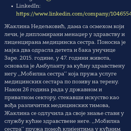
LinkedIn:
https://www.linkedin.com/company/104655
Жаклина Недељковић, дама са осмехом који
лечи, је дипломирани менаџер у здравству и
лиценцирана медицинска сестра. Поносна је
мајка два одрасла детета и бака унучице
Заре. 2015. године, у 47. години живота,
основала је Амбуланту за кућну здравствену
негу ,,Мобилна сестра’’ која пружа услуге
медицинских сестара по позиву на терену.
Након 26 година рада у државном и
приватном сектору, стекавши искуство као
вођа различитих медицинских тимова,
Жаклина се одлучила да своје знање стави у
службу кућне здравствене неге. ,,Мобилна
сестра’’ пружа помоћ клијентима у кућним