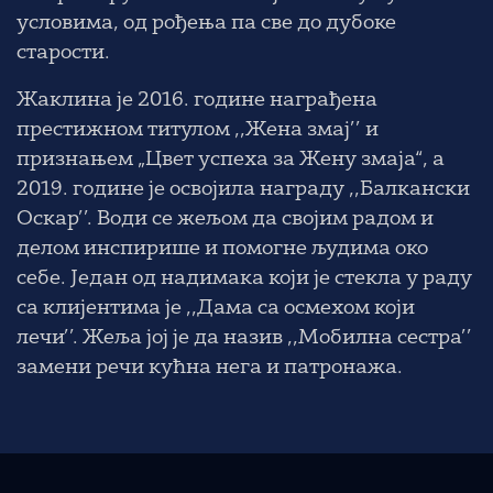
условима, од рођења па све до дубоке
старости.
Жаклина је 2016. године награђена
престижном титулом ,,Жена змај’’ и
признањем „Цвет успеха за Жену змаја“, а
2019. године је освојила награду ,,Балкански
Оскар’’. Води се жељом да својим радом и
делом инспирише и помогне људима око
себе. Један од надимака који је стекла у раду
са клијентима је ,,Дама са осмехом који
лечи’’. Жеља јој је да назив ,,Мобилна сестра’’
замени речи кућна нега и патронажа.