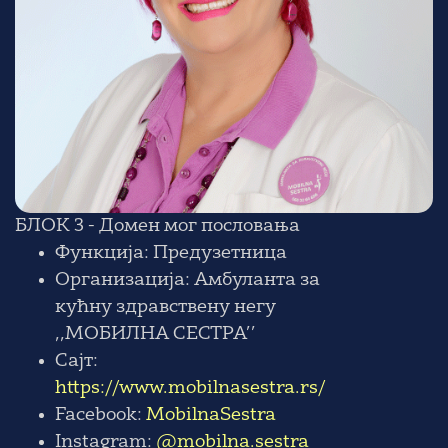
БЛОК 3 - Домен мог пословања
Функција: Предузетница
Организација: Амбуланта за
кућну здравствену негу
,,МОБИЛНА СЕСТРА’’
Сајт:
https://www.mobilnasestra.rs/
Facebook:
MobilnaSestra
Instagram:
@mobilna.sestra