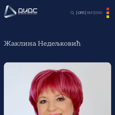
СРП
SRP
ENG
Жаклина Недељковић