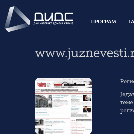
ПРОГРАМ
Г
www.juznevesti.
Реги
Једа
теме
реги