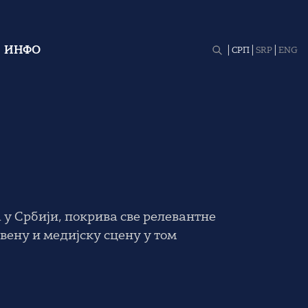
ИНФО
СРП
SRP
ENG
у Србији, покрива све релевантне
вену и медијску сцену у том