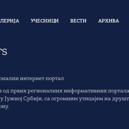
АЛЕРИЈА
УЧЕСНИЦИ
ВЕСТИ
АРХИВА
rs
онални интернет портал
н од првих регионалних информативних портала 
 у Јужној Србији, са огромним утицајем на друшт
ону.