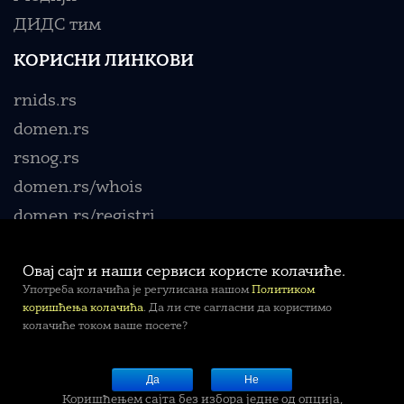
ДИДС тим
КОРИСНИ ЛИНКОВИ
rnids.rs
domen.rs
rsnog.rs
domen.rs/whois
domen.rs/registri
Овај сајт и наши сервиси користе колачиће.
Употреба колачића је регулисана нашом
Политиком
коришћења колачића
. Да ли сте сагласни да користимо
колачиће током ваше посете?
© 2010-2026.
РНИДС
-
info@rnids.rs
Да
Не
Политика приватности
Услови коришћења
Коришћењем сајта без избора једне од опција,