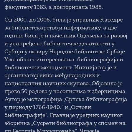
факултету 1983, а докторирала 1988.
Од 2000. до 2006. била је управник Катедре
за библиотекарство и информатику, а две
године била је и начелник Одељења за развој
и унапређење библиотечке делатности у
Србији у оквиру Народне библиотеке Србије.
Ужа област интересовања: библиографија и
библиотечки менаџмент. Иницијатор је и
организатор више међународних и
националних научних скупова. Објавила је
преко 50 радова у часописима и зборницима.
Аутор је монографија „Српска библиографија
у периоду 1766-1940.“ и „Основи
библиографије“. Главни је уредник научног
зборника „Сусрети библиографа у спомен на
др Георгија Михаиловића“. Члан је