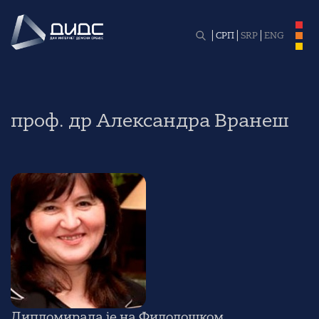
СРП
SRP
ENG
проф. др Александра Вранеш
Дипломирала је на Филолошком