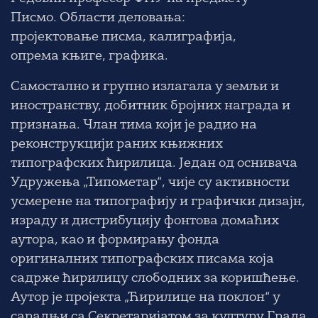
Писмо. Области деловања:
пројектовање писма, калиграфија,
опрема књиге, графика.
Самостално и групно излагала у земљи и
иностранству, добитник бројних награда и
признања. Члан тима који је радио на
реконструкцији раних књижних
типографских ћирилица. Један од оснивача
Удружења „Типометар“, чије су активности
усмерене на типографију и графички дизајн,
израду и дистрибуцију фонтова домаћих
аутора, као и формирању фонда
оригиналних типографских писама која
садрже ћирилицу слободних за коришћење.
Аутор је пројекта „Ћирилице на поклон“ у
сарадњи са Секретаријатом за културу Града