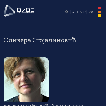
СРП
SRP
ENG
Оливера Стојадиновић
Редовни професор ФПУ на предмету