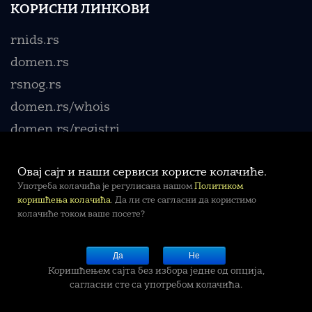
КОРИСНИ ЛИНКОВИ
rnids.rs
domen.rs
rsnog.rs
domen.rs/whois
domen.rs/registri
Овај сајт и наши сервиси користе колачиће.
Употреба колачића је регулисана нашом
Политиком
коришћења колачића
. Да ли сте сагласни да користимо
колачиће током ваше посете?
© 2010-2026.
РНИДС
-
info@rnids.rs
Да
Не
Политика приватности
Услови коришћења
Коришћењем сајта без избора једне од опција,
Политика коришћења колачића
сагласни сте са употребом колачића.