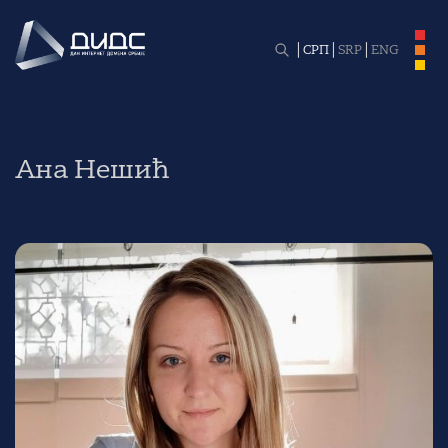
СРП
SRP
ENG
Ана Нешић