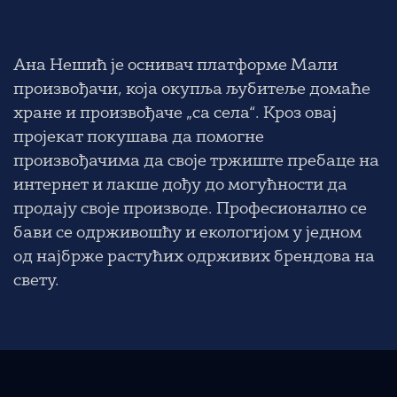
Ана Нешић је оснивач платформе Мали
произвођачи, која окупља љубитеље домаће
хране и произвођаче „са села“. Кроз овај
пројекат покушава да помогне
произвођачима да своје тржиште пребаце на
интернет и лакше дођу до могућности да
продају своје производе. Професионално се
бави се одрживошћу и екологијом у једном
од најбрже растућих одрживих брендова на
свету.