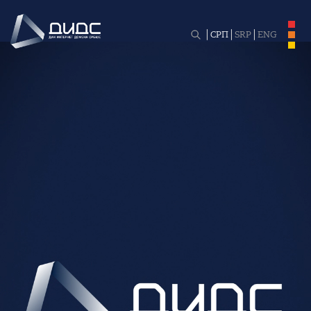
СРП
SRP
ENG