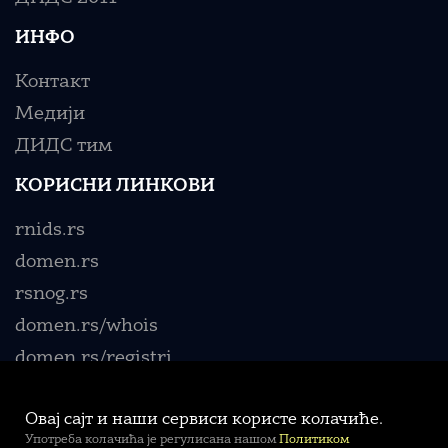
ИНФО
Контакт
Медији
ДИДС тим
КОРИСНИ ЛИНКОВИ
rnids.rs
domen.rs
rsnog.rs
domen.rs/whois
domen.rs/registri
Овај сајт и наши сервиси користе колачиће.
Употреба колачића је регулисана нашом
Политиком